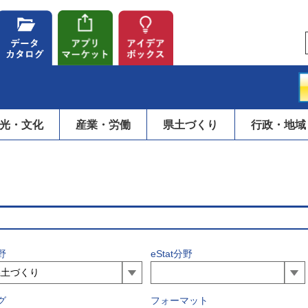
光・文化
産業・労働
県土づくり
行政・地域
野
eStat分野
グ
フォーマット