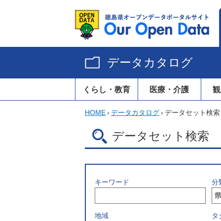
データカタログ
くらし・教育
医療・介護
観
HOME
›
データカタログ
›
データセット検索
データセット検索
キーワード
分
地域
タ