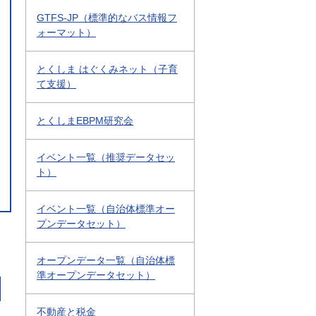
GTFS-JP（標準的なバス情報フ
ォーマット）
とくしま はぐくみネット（子育
て支援）
とくしまEBPM研究会
イベント一覧（推奨データセッ
ト）
イベント一覧（自治体標準オー
プンデータセット）
オープンデータ一覧（自治体標
準オープンデータセット）
不動産と税金