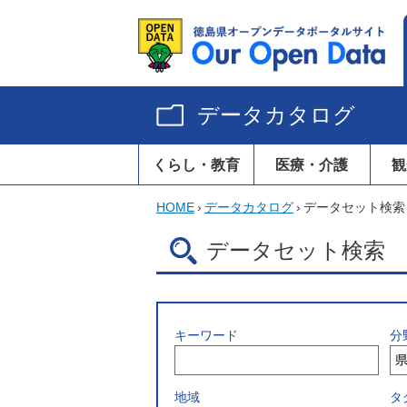
データカタログ
くらし・教育
医療・介護
観
HOME
›
データカタログ
›
データセット検索
データセット検索
キーワード
分
地域
タ