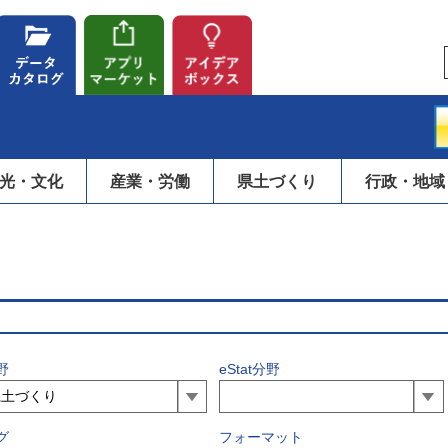
光・文化
産業・労働
県土づくり
行政・地域
野
eStat分野
グ
フォーマット