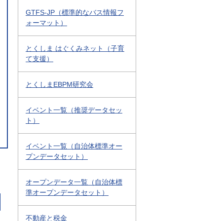
GTFS-JP（標準的なバス情報フ
ォーマット）
とくしま はぐくみネット（子育
て支援）
とくしまEBPM研究会
イベント一覧（推奨データセッ
ト）
イベント一覧（自治体標準オー
プンデータセット）
オープンデータ一覧（自治体標
準オープンデータセット）
不動産と税金