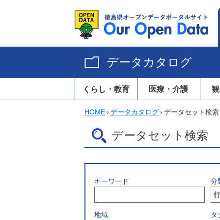
データカタログ
くらし・教育
医療・介護
観
HOME
›
データカタログ
›
データセット検索
データセット検索
キーワード
分
地域
タ