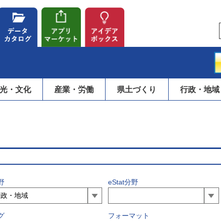
光・文化
産業・労働
県土づくり
行政・地域
野
eStat分野
グ
フォーマット