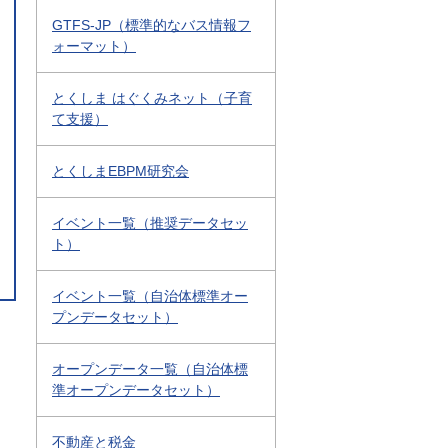
GTFS-JP（標準的なバス情報フ
ォーマット）
とくしま はぐくみネット（子育
て支援）
とくしまEBPM研究会
イベント一覧（推奨データセッ
ト）
イベント一覧（自治体標準オー
プンデータセット）
オープンデータ一覧（自治体標
準オープンデータセット）
不動産と税金