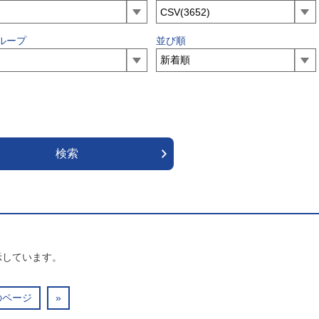
ループ
並び順
示しています。
のページ
»