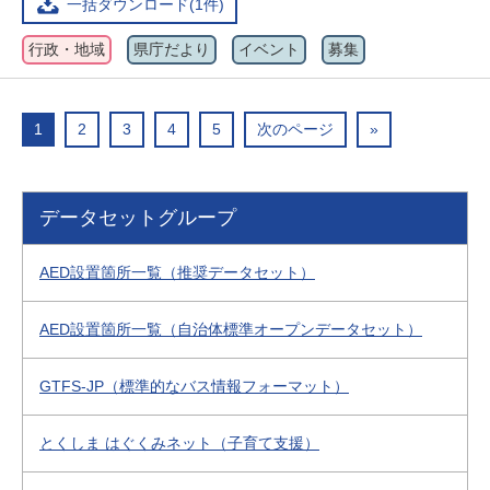
一括ダウンロード(1件)
行政・地域
県庁だより
イベント
募集
1
2
3
4
5
次のページ
»
データセットグループ
AED設置箇所一覧（推奨データセット）
AED設置箇所一覧（自治体標準オープンデータセット）
GTFS-JP（標準的なバス情報フォーマット）
とくしま はぐくみネット（子育て支援）