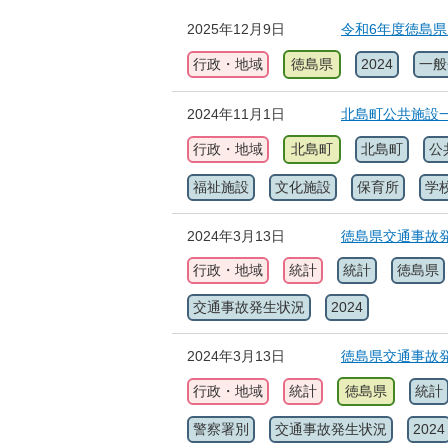
2025年12月9日
令和6年度徳島
行政・地域
徳島県
2024
一般
2024年11月1日
北島町公共施設
行政・地域
北島町
北島町
公
福祉施設
文化施設
保育所
学
2024年3月13日
徳島県交通事故発
行政・地域
統計
統計
徳島県
交通事故発生状況
2024
2024年3月13日
徳島県交通事故発
行政・地域
統計
徳島県
統計
警察署別
交通事故発生状況
2024