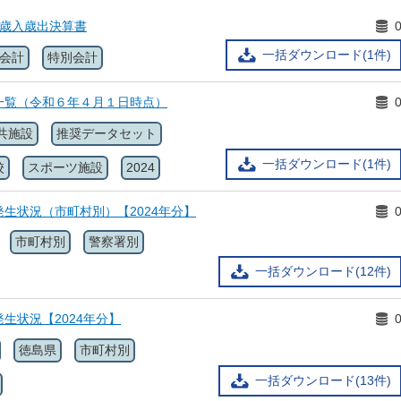
県歳入歳出決算書
一括ダウンロード(1件)
会計
特別会計
一覧（令和６年４月１日時点）
共施設
推奨データセット
一括ダウンロード(1件)
校
スポーツ施設
2024
生状況（市町村別）【2024年分】
市町村別
警察署別
一括ダウンロード(12件)
生状況【2024年分】
徳島県
市町村別
一括ダウンロード(13件)