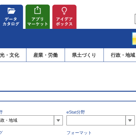
光・文化
産業・労働
県土づくり
行政・地域
野
eStat分野
グ
フォーマット