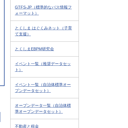
GTFS-JP（標準的なバス情報フ
ォーマット）
とくしま はぐくみネット（子育
て支援）
とくしまEBPM研究会
イベント一覧（推奨データセッ
ト）
イベント一覧（自治体標準オー
プンデータセット）
オープンデータ一覧（自治体標
準オープンデータセット）
不動産と税金