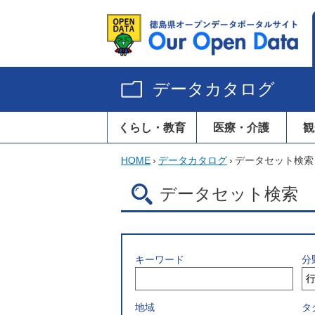
データカタログ
くらし・教育
医療・介護
観
HOME
›
データカタログ
›
データセット検索
データセット検索
キーワード
分
地域
タ