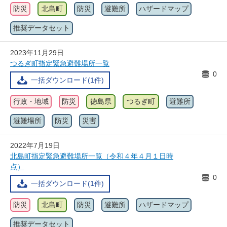
防災
北島町
防災
避難所
ハザードマップ
推奨データセット
2023年11月29日
つるぎ町指定緊急避難場所一覧
0
一括ダウンロード(1件)
行政・地域
防災
徳島県
つるぎ町
避難所
避難場所
防災
災害
2022年7月19日
北島町指定緊急避難場所一覧（令和４年４月１日時
点）
0
一括ダウンロード(1件)
防災
北島町
防災
避難所
ハザードマップ
推奨データセット