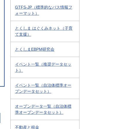
GTFS-JP（標準的なバス情報フ
ォーマット）
とくしま はぐくみネット（子育
て支援）
とくしまEBPM研究会
イベント一覧（推奨データセッ
ト）
イベント一覧（自治体標準オー
プンデータセット）
オープンデータ一覧（自治体標
準オープンデータセット）
不動産と税金