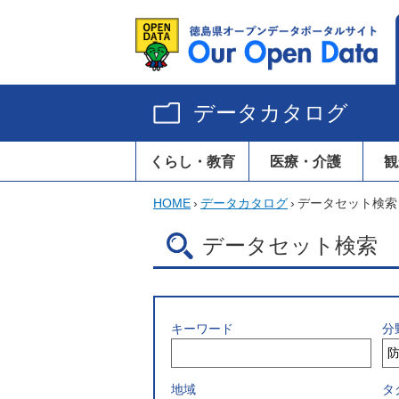
データカタログ
くらし・教育
医療・介護
観
HOME
›
データカタログ
›
データセット検索
データセット検索
キーワード
分
地域
タ