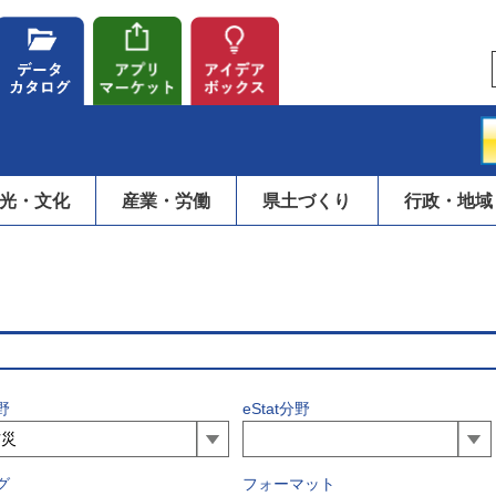
光・文化
産業・労働
県土づくり
行政・地域
野
eStat分野
グ
フォーマット