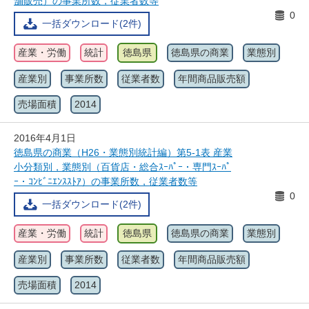
舗販売）の事業所数，従業者数等
0
一括ダウンロード(2件)
産業・労働
統計
徳島県
徳島県の商業
業態別
産業別
事業所数
従業者数
年間商品販売額
売場面積
2014
2016年4月1日
徳島県の商業（H26・業態別統計編）第5-1表 産業
小分類別，業態別（百貨店・総合ｽｰﾊﾟｰ・専門ｽｰﾊﾟ
ｰ・ｺﾝﾋﾞﾆｴﾝｽｽﾄｱ）の事業所数，従業者数等
0
一括ダウンロード(2件)
産業・労働
統計
徳島県
徳島県の商業
業態別
産業別
事業所数
従業者数
年間商品販売額
売場面積
2014