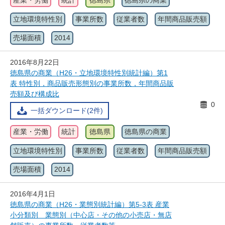
産業・労働
統計
徳島県
徳島県の商業
立地環境特性別
事業所数
従業者数
年間商品販売額
売場面積
2014
2016年8月22日
徳島県の商業（H26・立地環境特性別統計編）第1
表 特性別，商品販売形態別の事業所数，年間商品販
売額及び構成比
0
一括ダウンロード(2件)
産業・労働
統計
徳島県
徳島県の商業
立地環境特性別
事業所数
従業者数
年間商品販売額
売場面積
2014
2016年4月1日
徳島県の商業（H26・業態別統計編）第5-3表 産業
小分類別 業態別（中心店・その他の小売店・無店