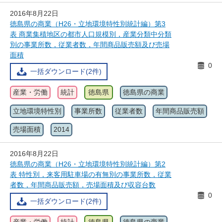
2016年8月22日
徳島県の商業（H26・立地環境特性別統計編）第3
表 商業集積地区の都市人口規模別，産業分類中分類
別の事業所数，従業者数，年間商品販売額及び売場
面積
0
一括ダウンロード(2件)
産業・労働
統計
徳島県
徳島県の商業
立地環境特性別
事業所数
従業者数
年間商品販売額
売場面積
2014
2016年8月22日
徳島県の商業（H26・立地環境特性別統計編）第2
表 特性別，来客用駐車場の有無別の事業所数，従業
者数，年間商品販売額，売場面積及び収容台数
0
一括ダウンロード(2件)