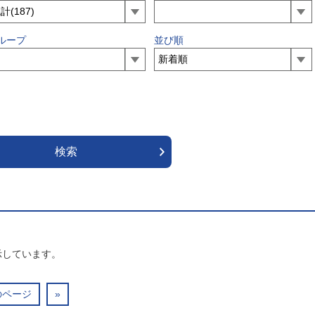
ループ
並び順
示しています。
のページ
»