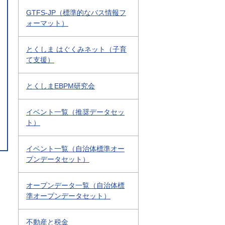
GTFS-JP（標準的なバス情報フ
ォーマット）
とくしま はぐくみネット（子育
て支援）
とくしまEBPM研究会
イベント一覧（推奨データセッ
ト）
イベント一覧（自治体標準オー
プンデータセット）
オープンデータ一覧（自治体標
準オープンデータセット）
不動産と税金