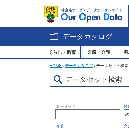
データカタログ
くらし・教育
医療・介護
観
HOME
›
データカタログ
›
データセット検索
データセット検索
キーワード
分
地域
タ