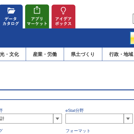
光・文化
産業・労働
県土づくり
行政・地域
野
eStat分野
グ
フォーマット