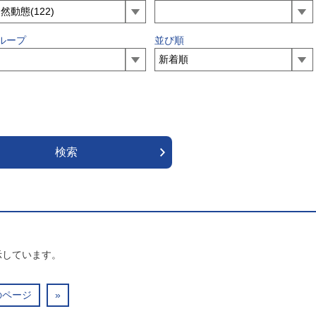
ループ
並び順
示しています。
のページ
»