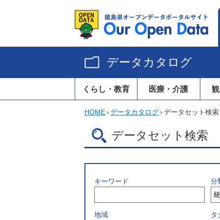
データカタログ
くらし・教育
医療・介護
観
HOME
›
データカタログ
›
データセット検索
データセット検索
キーワード
分
地域
タ