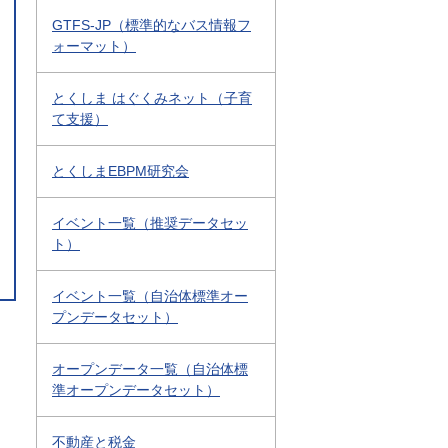
GTFS-JP（標準的なバス情報フ
ォーマット）
とくしま はぐくみネット（子育
て支援）
とくしまEBPM研究会
イベント一覧（推奨データセッ
ト）
イベント一覧（自治体標準オー
プンデータセット）
オープンデータ一覧（自治体標
準オープンデータセット）
不動産と税金