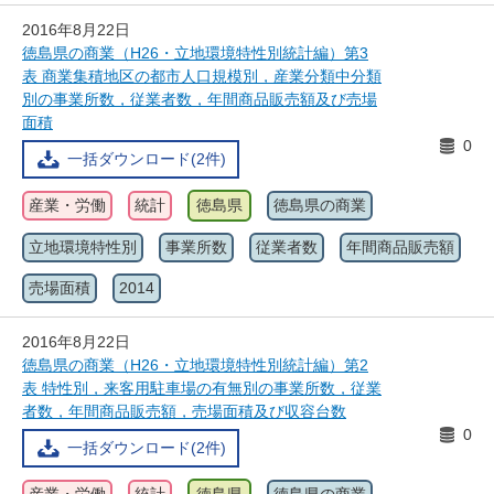
2016年8月22日
徳島県の商業（H26・立地環境特性別統計編）第3
表 商業集積地区の都市人口規模別，産業分類中分類
別の事業所数，従業者数，年間商品販売額及び売場
面積
0
一括ダウンロード(2件)
産業・労働
統計
徳島県
徳島県の商業
立地環境特性別
事業所数
従業者数
年間商品販売額
売場面積
2014
2016年8月22日
徳島県の商業（H26・立地環境特性別統計編）第2
表 特性別，来客用駐車場の有無別の事業所数，従業
者数，年間商品販売額，売場面積及び収容台数
0
一括ダウンロード(2件)