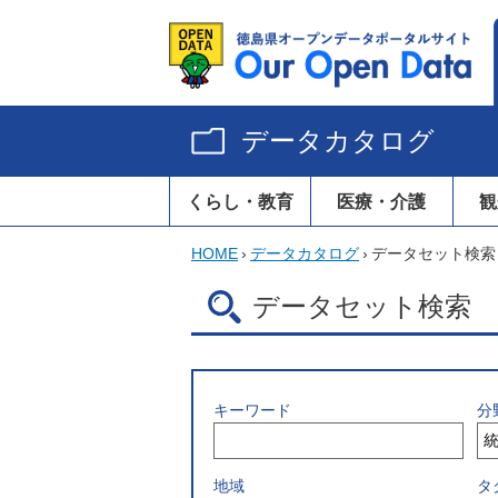
データカタログ
くらし・教育
医療・介護
観
HOME
›
データカタログ
›
データセット検索
データセット検索
キーワード
分
地域
タ