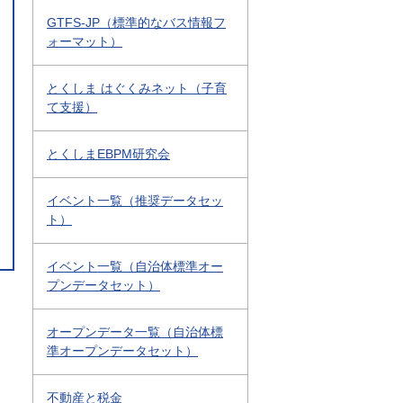
GTFS-JP（標準的なバス情報フ
ォーマット）
とくしま はぐくみネット（子育
て支援）
とくしまEBPM研究会
イベント一覧（推奨データセッ
ト）
イベント一覧（自治体標準オー
プンデータセット）
オープンデータ一覧（自治体標
準オープンデータセット）
不動産と税金