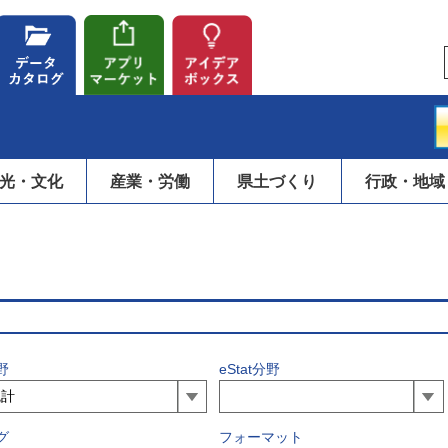
光・文化
産業・労働
県土づくり
行政・地域
野
eStat分野
グ
フォーマット