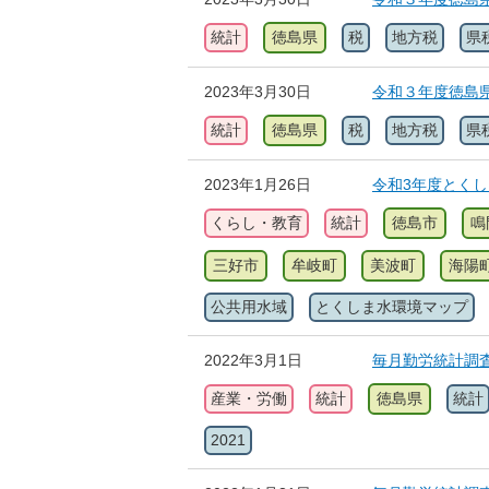
統計
徳島県
税
地方税
県
2023年3月30日
令和３年度徳島
統計
徳島県
税
地方税
県
2023年1月26日
令和3年度とく
くらし・教育
統計
徳島市
鳴
三好市
牟岐町
美波町
海陽
公共用水域
とくしま水環境マップ
2022年3月1日
毎月勤労統計調査
産業・労働
統計
徳島県
統計
2021