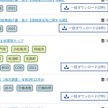
一括ダウンロード(2件)
税
2021
県税務統計書 第５【課税状況等に関する調】
一括ダウンロード(16件)
税
2021
しま水環境マップ
門市
小松島市
阿南市
町
松茂町
北島町
一括ダウンロード(1件)
BOD
COD
2021
（地方調査）令和3年12月分
給与
労働者数
労働時間
一括ダウンロード(7件)