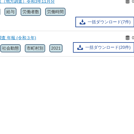
（地方調査）令和3年11月分
給与
労働者数
労働時間
一括ダウンロード(7件)
査 年報 (令和３年)
一括ダウンロード(20件)
社会動態
市町村別
2021