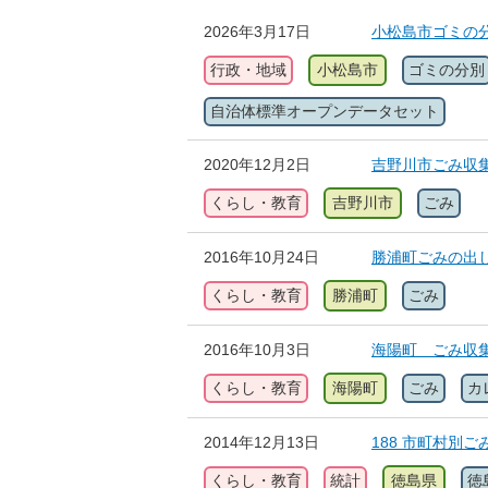
2026年3月17日
小松島市ゴミの
行政・地域
小松島市
ゴミの分別
自治体標準オープンデータセット
2020年12月2日
吉野川市ごみ収
くらし・教育
吉野川市
ごみ
2016年10月24日
勝浦町ごみの出
くらし・教育
勝浦町
ごみ
2016年10月3日
海陽町 ごみ収
くらし・教育
海陽町
ごみ
カ
2014年12月13日
188 市町村別
くらし・教育
統計
徳島県
徳