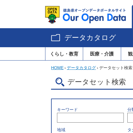
データカタログ
くらし・教育
医療・介護
観
HOME
›
データカタログ
›
データセット検索
データセット検索
キーワード
分
地域
タ