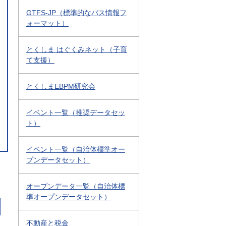
GTFS-JP（標準的なバス情報フ
ォーマット）
とくしま はぐくみネット（子育
て支援）
とくしまEBPM研究会
イベント一覧（推奨データセッ
ト）
イベント一覧（自治体標準オー
プンデータセット）
オープンデータ一覧（自治体標
準オープンデータセット）
不動産と税金