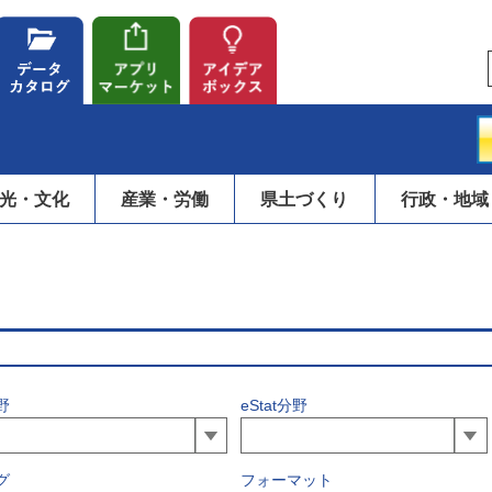
光・文化
産業・労働
県土づくり
行政・地域
野
eStat分野
グ
フォーマット