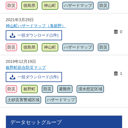
防災
徳島県
神山町
ハザードマップ
防災
2021年3月29日
神山町ハザードマップ（鬼籠野）
0
一括ダウンロード(1件)
防災
徳島県
神山町
ハザードマップ
防災
2019年12月19日
板野町総合防災マップ
1
一括ダウンロード(1件)
防災
板野町
防災
避難所
浸水想定区域
土砂災害警戒区域
ハザードマップ
データセットグループ