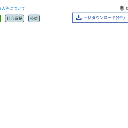
法人等について
一括ダウンロード(4件)
社会貢献
公益