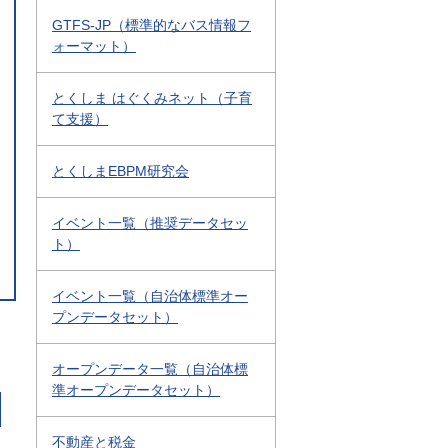
GTFS-JP（標準的なバス情報フ
ォーマット）
とくしま はぐくみネット（子育
て支援）
とくしまEBPM研究会
イベント一覧（推奨データセッ
ト）
イベント一覧（自治体標準オー
プンデータセット）
オープンデータ一覧（自治体標
準オープンデータセット）
不動産と税金