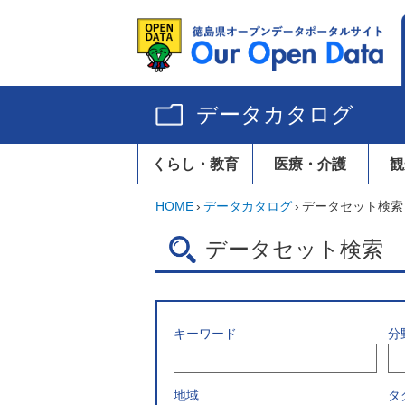
データカタログ
くらし・教育
医療・介護
観
HOME
›
データカタログ
›
データセット検索
データセット検索
キーワード
分
地域
タ