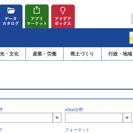
光・文化
産業・労働
県土づくり
行政・地域
野
eStat分野
グ
フォーマット