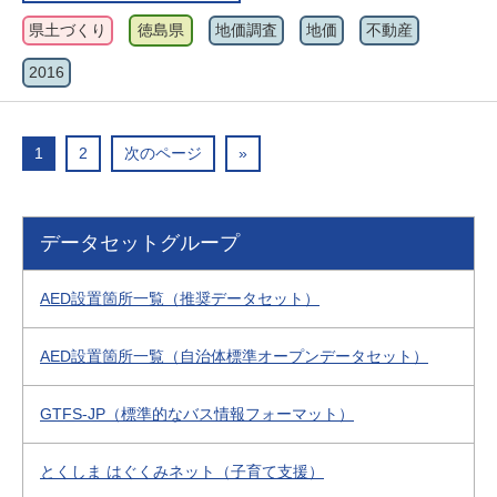
県土づくり
徳島県
地価調査
地価
不動産
2016
1
2
次のページ
»
データセットグループ
AED設置箇所一覧（推奨データセット）
AED設置箇所一覧（自治体標準オープンデータセット）
GTFS-JP（標準的なバス情報フォーマット）
とくしま はぐくみネット（子育て支援）