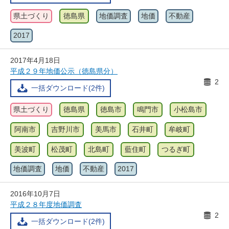
県土づくり
徳島県
地価調査
地価
不動産
2017
2017年4月18日
平成２９年地価公示（徳島県分）
2
一括ダウンロード(2件)
県土づくり
徳島県
徳島市
鳴門市
小松島市
阿南市
吉野川市
美馬市
石井町
牟岐町
美波町
松茂町
北島町
藍住町
つるぎ町
地価調査
地価
不動産
2017
2016年10月7日
平成２８年度地価調査
2
一括ダウンロード(2件)