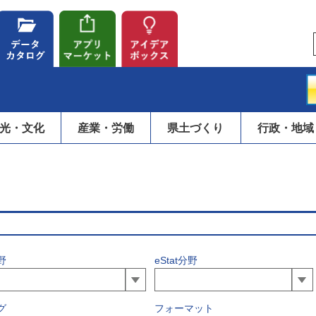
光・文化
産業・労働
県土づくり
行政・地域
野
eStat分野
グ
フォーマット