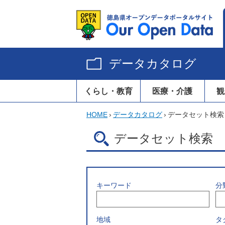
データカタログ
くらし・教育
医療・介護
観
HOME
›
データカタログ
›
データセット検索
データセット検索
キーワード
分
地域
タ