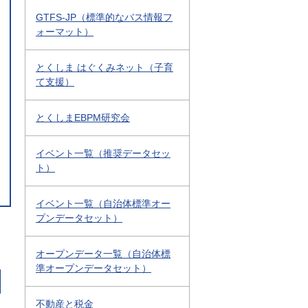
GTFS-JP（標準的なバス情報フ
ォーマット）
とくしま はぐくみネット（子育
て支援）
とくしまEBPM研究会
イベント一覧（推奨データセッ
ト）
イベント一覧（自治体標準オー
プンデータセット）
オープンデータ一覧（自治体標
準オープンデータセット）
不動産と税金