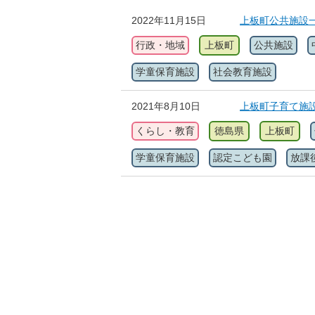
2022年11月15日
上板町公共施設
行政・地域
上板町
公共施設
学童保育施設
社会教育施設
2021年8月10日
上板町子育て施
くらし・教育
徳島県
上板町
学童保育施設
認定こども園
放課