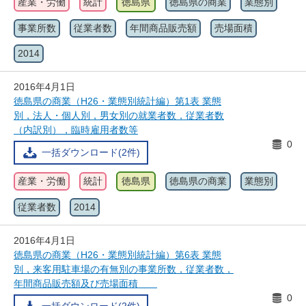
産業・労働
統計
徳島県
徳島県の商業
業態別
事業所数
従業者数
年間商品販売額
売場面積
2014
2016年4月1日
徳島県の商業（H26・業態別統計編）第1表 業態
別，法人・個人別，男女別の就業者数，従業者数
（内訳別），臨時雇用者数等
0
一括ダウンロード(2件)
産業・労働
統計
徳島県
徳島県の商業
業態別
従業者数
2014
2016年4月1日
徳島県の商業（H26・業態別統計編）第6表 業態
別，来客用駐車場の有無別の事業所数，従業者数，
年間商品販売額及び売場面積
0