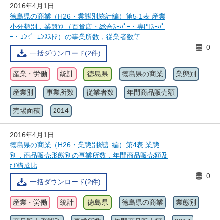
2016年4月1日
徳島県の商業（H26・業態別統計編）第5-1表 産業
小分類別，業態別（百貨店・総合ｽｰﾊﾟｰ・専門ｽｰﾊﾟ
ｰ・ｺﾝﾋﾞﾆｴﾝｽｽﾄｱ）の事業所数，従業者数等
0
一括ダウンロード(2件)
産業・労働
統計
徳島県
徳島県の商業
業態別
産業別
事業所数
従業者数
年間商品販売額
売場面積
2014
2016年4月1日
徳島県の商業（H26・業態別統計編）第4表 業態
別，商品販売形態別の事業所数，年間商品販売額及
び構成比
0
一括ダウンロード(2件)
産業・労働
統計
徳島県
徳島県の商業
業態別