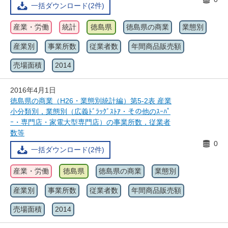
一括ダウンロード(2件)
産業・労働
統計
徳島県
徳島県の商業
業態別
産業別
事業所数
従業者数
年間商品販売額
売場面積
2014
2016年4月1日
徳島県の商業（H26・業態別統計編）第5-2表 産業
小分類別，業態別（広義ﾄﾞﾗｯｸﾞｽﾄｱ・その他のｽｰﾊﾟ
ｰ・専門店・家電大型専門店）の事業所数，従業者
数等
0
一括ダウンロード(2件)
産業・労働
徳島県
徳島県の商業
業態別
産業別
事業所数
従業者数
年間商品販売額
売場面積
2014