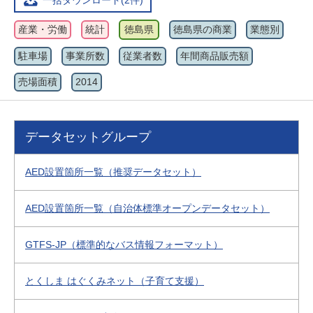
一括ダウンロード(2件)
産業・労働
統計
徳島県
徳島県の商業
業態別
駐車場
事業所数
従業者数
年間商品販売額
売場面積
2014
データセットグループ
AED設置箇所一覧（推奨データセット）
AED設置箇所一覧（自治体標準オープンデータセット）
GTFS-JP（標準的なバス情報フォーマット）
とくしま はぐくみネット（子育て支援）