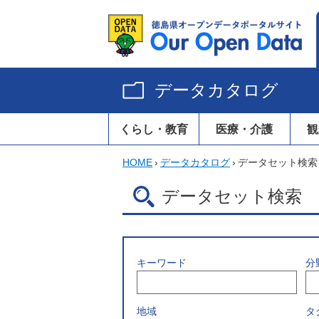
データカタログ
くらし・教育
医療・介護
観
HOME
›
データカタログ
›
データセット検索
データセット検索
キーワード
分
地域
タ