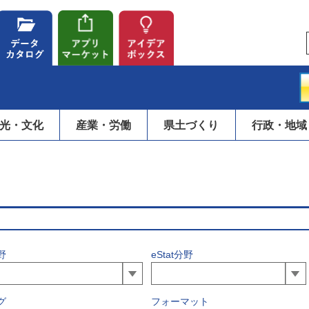
光・文化
産業・労働
県土づくり
行政・地域
野
eStat分野
グ
フォーマット