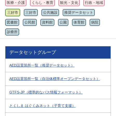
医療・介護
くらし・教育
観光・文化
行政・地域
三好市
三好市
公共施設
推奨データセット
図書館
公民館
資料館
公園
体育館
病院
診療所
データセットグループ
AED設置箇所一覧（推奨データセット）
AED設置箇所一覧（自治体標準オープンデータセット）
GTFS-JP（標準的なバス情報フォーマット）
とくしま はぐくみネット（子育て支援）