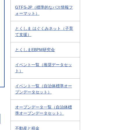
GTFS-JP（標準的なバス情報フ
ォーマット）
とくしま はぐくみネット（子育
て支援）
とくしまEBPM研究会
イベント一覧（推奨データセッ
ト）
イベント一覧（自治体標準オー
プンデータセット）
オープンデータ一覧（自治体標
準オープンデータセット）
不動産と税金