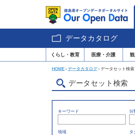
データカタログ
くらし・教育
医療・介護
観
HOME
›
データカタログ
›
データセット検索
データセット検索
キーワード
分
地域
タ