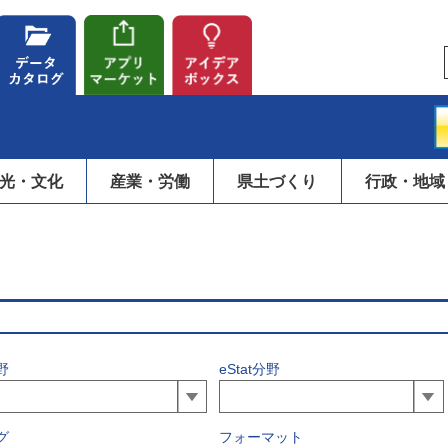
光・文化
産業・労働
県土づくり
行政・地域
野
eStat分野
グ
フォーマット