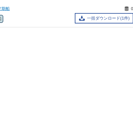
定期船
一括ダウンロード(1件)
船