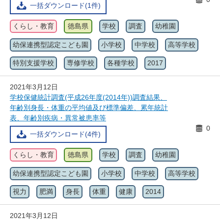
一括ダウンロード(1件)
くらし・教育
徳島県
学校
調査
幼稚園
幼保連携型認定こども園
小学校
中学校
高等学校
特別支援学校
専修学校
各種学校
2017
2021年3月12日
学校保健統計調査(平成26年度(2014年))調査結果、
年齢別身長・体重の平均値及び標準偏差、累年統計
表、年齢別疾病・異常被患率等
0
一括ダウンロード(4件)
くらし・教育
徳島県
学校
調査
幼稚園
幼保連携型認定こども園
小学校
中学校
高等学校
視力
肥満
身長
体重
健康
2014
2021年3月12日