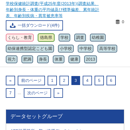
学校保健統計調査(平成25年度(2013年))調査結果、
年齢別身長・体重の平均値及び標準偏差、累年統計
表、年齢別疾病・異常被患率等
0
一括ダウンロード(4件)
くらし・教育
徳島県
学校
調査
幼稚園
幼保連携型認定こども園
小学校
中学校
高等学校
視力
肥満
身長
体重
健康
2013
«
前のページ
1
2
3
4
5
6
...
7
次のページ
»
データセットグループ