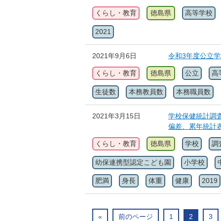
くらし・教育
徳島県
高等学校
2021
2021年9月6日
令和3年度公立
くらし・教育
徳島県
公立
高
生徒数
本務教員数
本務職員数
2021年3月15日
学校保健統計調査
偏差、累年統計
くらし・教育
徳島県
学校
調
幼保連携型認定こども園
小学校
肥満
身長
体重
健康
2019
«
前のページ
1
2
3