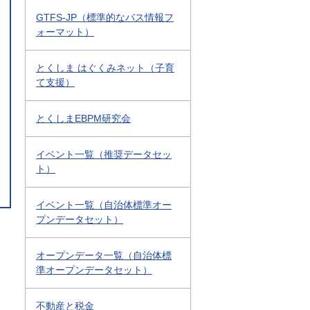
GTFS-JP（標準的なバス情報フ
ォーマット）
とくしま はぐくみネット（子育
て支援）
とくしまEBPM研究会
イベント一覧（推奨データセッ
ト）
イベント一覧（自治体標準オー
プンデータセット）
オープンデータ一覧（自治体標
準オープンデータセット）
不動産と税金