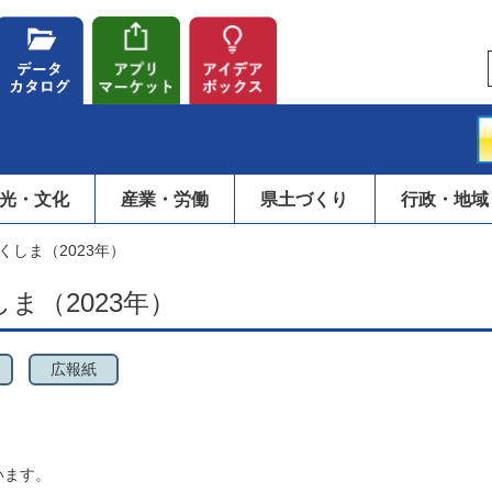
光・文化
産業・労働
県土づくり
行政・地域
しま（2023年）
ま（2023年）
広報紙
います。