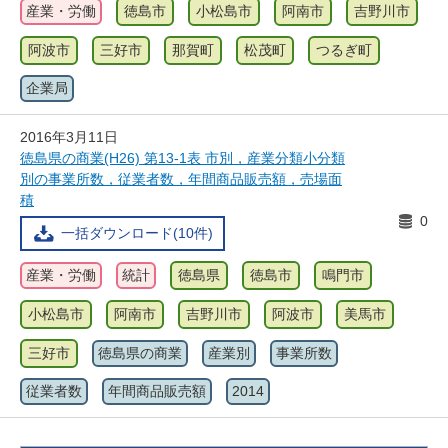
産業・労働
徳島市
小松島市
阿南市
吉野川市
阿波市
三好市
那賀町
松茂町
つるぎ町
企業局
2016年3月11日
徳島県の商業(H26) 第13-1表 市別，産業分類小分類
別の事業所数，従業者数，年間商品販売額，売場面
積
0
一括ダウンロード(10件)
産業・労働
統計
徳島県
徳島市
鳴門市
小松島市
阿南市
吉野川市
阿波市
美馬市
三好市
徳島県の商業
産業別
事業所数
従業者数
年間商品販売額
2014