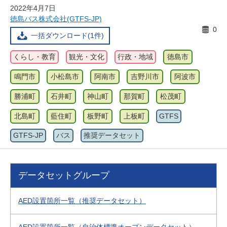
2022年4月7日
徳島バス株式会社(GTFS-JP)
0
一括ダウンロード(1件)
くらし・教育
観光・文化
行政・地域
徳島市
鳴門市
小松島市
阿南市
吉野川市
阿波市
勝浦町
石井町
神山町
那賀町
松茂町
北島町
藍住町
板野町
上板町
GTFS
GTFS-JP
バス
推奨データセット
データセットグループ
AED設置箇所一覧（推奨データセット）