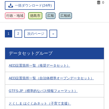
0
一括ダウンロード(24件)
行政・地域
徳島市
広報
広報紙
1
2
次のページ
»
データセットグループ
AED設置箇所一覧（推奨データセット）
AED設置箇所一覧（自治体標準オープンデータセット）
GTFS-JP（標準的なバス情報フォーマット）
とくしま はぐくみネット（子育て支援）