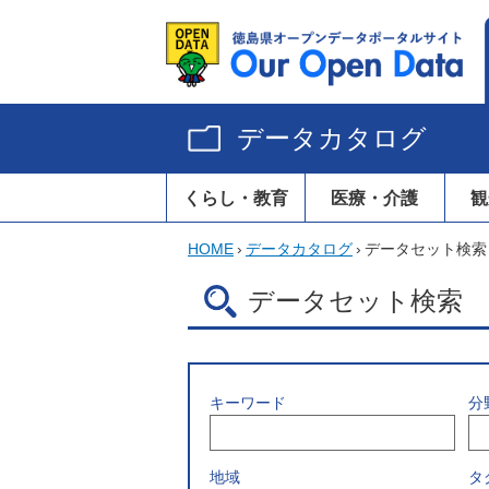
データカタログ
くらし・教育
医療・介護
観
HOME
›
データカタログ
›
データセット検索
データセット検索
キーワード
分
地域
タ