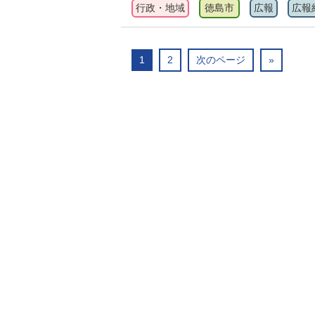
行政・地域
徳島市
広報
広報
1
2
次のページ
»