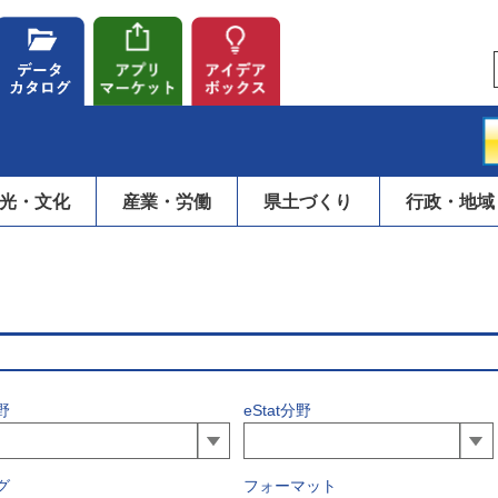
光・文化
産業・労働
県土づくり
行政・地域
野
eStat分野
グ
フォーマット