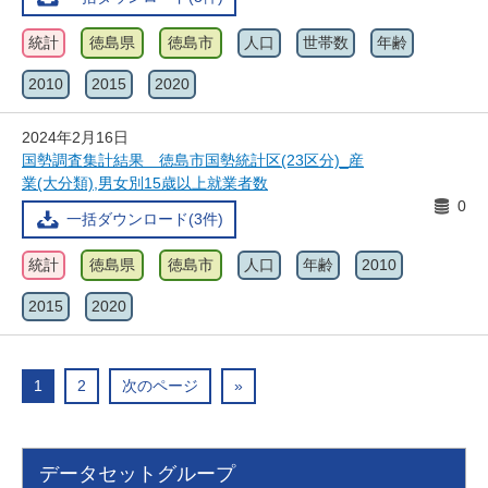
統計
徳島県
徳島市
人口
世帯数
年齢
2010
2015
2020
2024年2月16日
国勢調査集計結果 徳島市国勢統計区(23区分)_産
業(大分類),男女別15歳以上就業者数
0
一括ダウンロード(3件)
統計
徳島県
徳島市
人口
年齢
2010
2015
2020
1
2
次のページ
»
データセットグループ