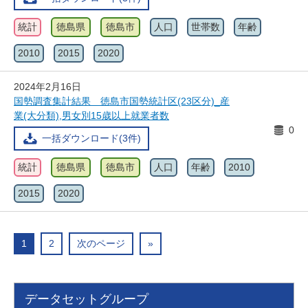
統計
徳島県
徳島市
人口
世帯数
年齢
2010
2015
2020
2024年2月16日
国勢調査集計結果 徳島市国勢統計区(23区分)_産
業(大分類),男女別15歳以上就業者数
0
一括ダウンロード(3件)
統計
徳島県
徳島市
人口
年齢
2010
2015
2020
1
2
次のページ
»
データセットグループ