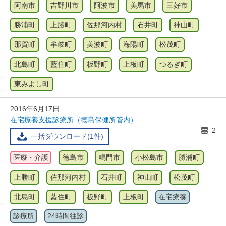
阿南市
吉野川市
阿波市
美馬市
三好市
勝浦町
上勝町
佐那河内村
石井町
神山町
那賀町
牟岐町
美波町
海陽町
松茂町
北島町
藍住町
板野町
上板町
つるぎ町
東みよし町
2016年6月17日
在宅療養支援診療所（徳島保健所管内）
2
一括ダウンロード(1件)
医療・介護
徳島市
鳴門市
小松島市
勝浦町
上勝町
佐那河内村
石井町
神山町
松茂町
北島町
藍住町
板野町
上板町
在宅療養
診療所
24時間往診