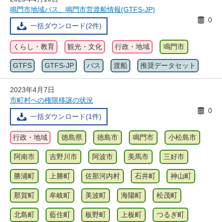
鳴門市地域バス、鳴門市営渡船情報(GTFS-JP)
0
一括ダウンロード(2件)
くらし・教育
観光・文化
行政・地域
鳴門市
GTFS
GTFS-JP
バス
渡船
推奨データセット
2023年4月7日
市町村への権限移譲の状況
0
一括ダウンロード(1件)
行政・地域
徳島県
徳島市
鳴門市
小松島市
阿南市
吉野川市
阿波市
美馬市
三好市
勝浦町
上勝町
佐那河内村
石井町
神山町
那賀町
牟岐町
美波町
海陽町
松茂町
北島町
藍住町
板野町
上板町
つるぎ町