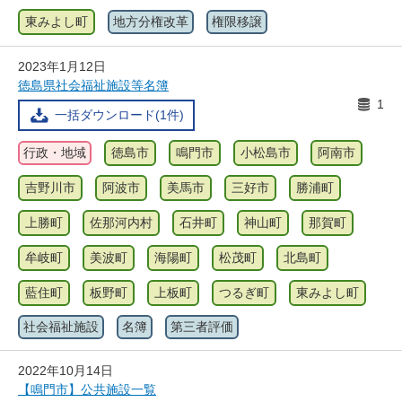
東みよし町
地方分権改革
権限移譲
2023年1月12日
徳島県社会福祉施設等名簿
1
一括ダウンロード(1件)
行政・地域
徳島市
鳴門市
小松島市
阿南市
吉野川市
阿波市
美馬市
三好市
勝浦町
上勝町
佐那河内村
石井町
神山町
那賀町
牟岐町
美波町
海陽町
松茂町
北島町
藍住町
板野町
上板町
つるぎ町
東みよし町
社会福祉施設
名簿
第三者評価
2022年10月14日
【鳴門市】公共施設一覧