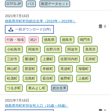
GTFS-JP
バス
推奨データセット
2021年7月16日
徳島県市町村別総出生率（2010年～2019年）
0
一括ダウンロード(1件)
行政・地域
統計
徳島県
徳島市
鳴門市
小松島市
阿南市
吉野川市
阿波市
美馬市
三好市
勝浦町
上勝町
佐那河内村
石井町
神山町
那賀町
牟岐町
美波町
海陽町
松茂町
北島町
藍住町
板野町
上板町
つるぎ町
東みよし町
総出生率
2021年7月16日
徳島県市町村別女性人口（15歳～49歳）
0