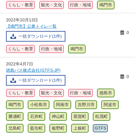
くらし・教育
観光・文化
行政・地域
鳴門市
2022年10月13日
【鳴門市】公衆トイレ一覧
0
一括ダウンロード(1件)
くらし・教育
行政・地域
鳴門市
2022年4月7日
徳島バス株式会社(GTFS-JP)
0
一括ダウンロード(1件)
くらし・教育
観光・文化
行政・地域
徳島市
鳴門市
小松島市
阿南市
吉野川市
阿波市
勝浦町
石井町
神山町
那賀町
松茂町
北島町
藍住町
板野町
上板町
GTFS