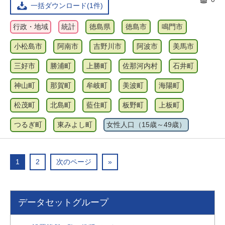
一括ダウンロード(1件)
行政・地域
統計
徳島県
徳島市
鳴門市
小松島市
阿南市
吉野川市
阿波市
美馬市
三好市
勝浦町
上勝町
佐那河内村
石井町
神山町
那賀町
牟岐町
美波町
海陽町
松茂町
北島町
藍住町
板野町
上板町
つるぎ町
東みよし町
女性人口（15歳～49歳）
1
2
次のページ
»
データセットグループ