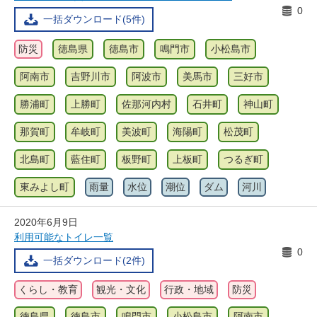
0
一括ダウンロード(5件)
防災
徳島県
徳島市
鳴門市
小松島市
阿南市
吉野川市
阿波市
美馬市
三好市
勝浦町
上勝町
佐那河内村
石井町
神山町
那賀町
牟岐町
美波町
海陽町
松茂町
北島町
藍住町
板野町
上板町
つるぎ町
東みよし町
雨量
水位
潮位
ダム
河川
2020年6月9日
利用可能なトイレ一覧
0
一括ダウンロード(2件)
くらし・教育
観光・文化
行政・地域
防災
徳島県
徳島市
鳴門市
小松島市
阿南市