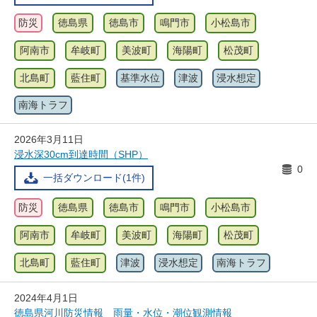
防災
徳島県
徳島市
鳴門市
小松島市
阿南市
牟岐町
美波町
海陽町
松茂町
北島町
藍住町
基準水位
津波
浸水想定
南海トラフ
2026年3月11日
浸水深30cm到達時間（SHP）
0
一括ダウンロード(1件)
防災
徳島県
徳島市
鳴門市
小松島市
阿南市
牟岐町
美波町
海陽町
松茂町
北島町
藍住町
津波
浸水想定
南海トラフ
2024年4月1日
徳島県河川防災情報 雨量・水位・潮位観測情報