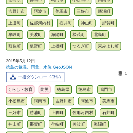
吉野川市
阿波市
美馬市
三好市
勝浦町
上勝町
佐那河内村
石井町
神山町
那賀町
牟岐町
美波町
海陽町
松茂町
北島町
藍住町
板野町
上板町
つるぎ町
東みよし町
2015年5月12日
徳島の気温、雨量、水位 GeoJSON
1
一括ダウンロード(3件)
くらし・教育
防災
徳島県
徳島市
鳴門市
小松島市
阿南市
吉野川市
阿波市
美馬市
三好市
勝浦町
上勝町
佐那河内村
石井町
神山町
那賀町
牟岐町
美波町
海陽町