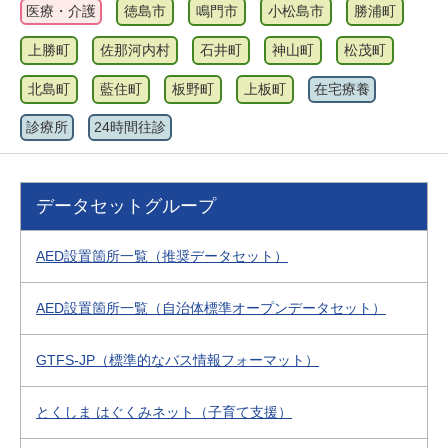
医療・介護
徳島市
鳴門市
小松島市
勝浦町
上勝町
佐那河内村
石井町
神山町
松茂町
北島町
藍住町
板野町
上板町
在宅療養
診療所
24時間往診
データセットグループ
AED設置箇所一覧（推奨データセット）
AED設置箇所一覧（自治体標準オープンデータセット）
GTFS-JP（標準的なバス情報フォーマット）
とくしま はぐくみネット（子育て支援）