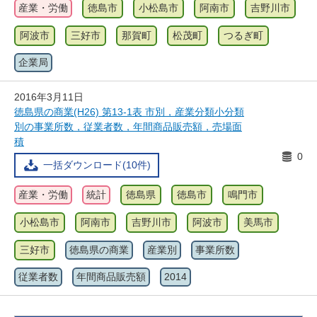
産業・労働
徳島市
小松島市
阿南市
吉野川市
阿波市
三好市
那賀町
松茂町
つるぎ町
企業局
2016年3月11日
徳島県の商業(H26) 第13-1表 市別，産業分類小分類
別の事業所数，従業者数，年間商品販売額，売場面
積
0
一括ダウンロード(10件)
産業・労働
統計
徳島県
徳島市
鳴門市
小松島市
阿南市
吉野川市
阿波市
美馬市
三好市
徳島県の商業
産業別
事業所数
従業者数
年間商品販売額
2014