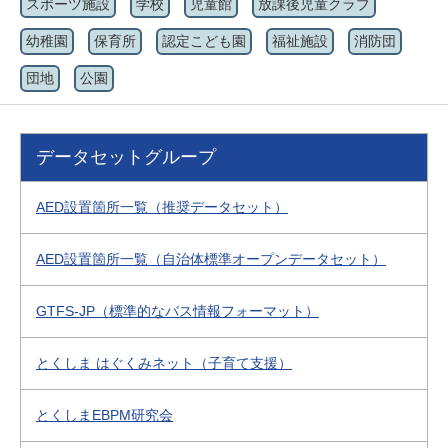
スポーツ施設
学校
児童館
放課後児童クラブ
幼稚園
保育所
認定こども園
福祉施設
消防団
団地
公園
データセットグループ
AED設置箇所一覧（推奨データセット）
AED設置箇所一覧（自治体標準オープンデータセット）
GTFS-JP（標準的なバス情報フォーマット）
とくしま はぐくみネット（子育て支援）
とくしまEBPM研究会