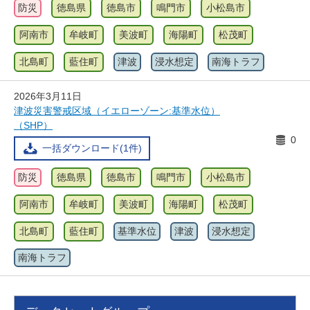
防災
徳島県
徳島市
鳴門市
小松島市
阿南市
牟岐町
美波町
海陽町
松茂町
北島町
藍住町
津波
浸水想定
南海トラフ
2026年3月11日
津波災害警戒区域（イエローゾーン:基準水位）
（SHP）
0
一括ダウンロード(1件)
防災
徳島県
徳島市
鳴門市
小松島市
阿南市
牟岐町
美波町
海陽町
松茂町
北島町
藍住町
基準水位
津波
浸水想定
南海トラフ