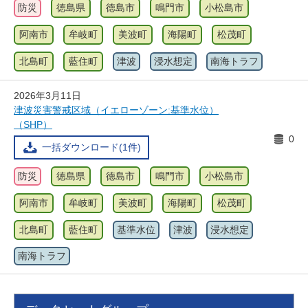
防災
徳島県
徳島市
鳴門市
小松島市
阿南市
牟岐町
美波町
海陽町
松茂町
北島町
藍住町
津波
浸水想定
南海トラフ
2026年3月11日
津波災害警戒区域（イエローゾーン:基準水位）
（SHP）
0
一括ダウンロード(1件)
防災
徳島県
徳島市
鳴門市
小松島市
阿南市
牟岐町
美波町
海陽町
松茂町
北島町
藍住町
基準水位
津波
浸水想定
南海トラフ