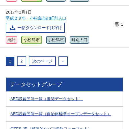
2017年2月1日
平成２９年 小松島市の町別人口
1
一括ダウンロード(12件)
統計
小松島市
小松島市
町別人口
1
2
次のページ
»
データセットグループ
AED設置箇所一覧（推奨データセット）
AED設置箇所一覧（自治体標準オープンデータセット）
GTFS-JP（標準的なバス情報フォーマット）