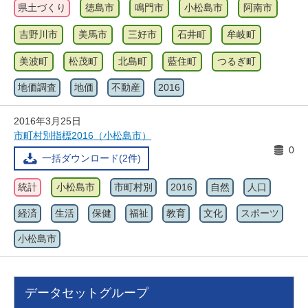
県土づくり
徳島市
鳴門市
小松島市
阿南市
吉野川市
美馬市
三好市
石井町
牟岐町
美波町
松茂町
北島町
藍住町
つるぎ町
地価調査
地価
不動産
2016
2016年3月25日
市町村別指標2016（小松島市）
0
一括ダウンロード(2件)
統計
小松島市
市町村別
2016
自然
人口
経済
生活
保健
福祉
教育
文化
スポーツ
小松島市
データセットグループ