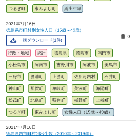
つるぎ町
東みよし町
総出生率
2021年7月16日
徳島県市町村別女性人口（15歳～49歳）
0
一括ダウンロード(1件)
行政・地域
統計
徳島県
徳島市
鳴門市
小松島市
阿南市
吉野川市
阿波市
美馬市
三好市
勝浦町
上勝町
佐那河内村
石井町
神山町
那賀町
牟岐町
美波町
海陽町
松茂町
北島町
藍住町
板野町
上板町
つるぎ町
東みよし町
女性人口（15歳～49歳）
2021年7月16日
徳島県内市町村別出生数（2010年～2019年）