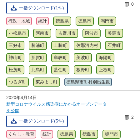
0
一括ダウンロード(1件)
行政・地域
統計
徳島県
徳島市
鳴門市
小松島市
阿南市
吉野川市
阿波市
美馬市
三好市
勝浦町
上勝町
佐那河内村
石井町
神山町
那賀町
牟岐町
美波町
海陽町
松茂町
北島町
藍住町
板野町
上板町
つるぎ町
東みよし町
徳島県市町村別出生数
2020年4月14日
新型コロナウイルス感染症にかかるオープンデータ
を公開
2
一括ダウンロード(5件)
くらし・教育
統計
徳島県
徳島市
鳴門市