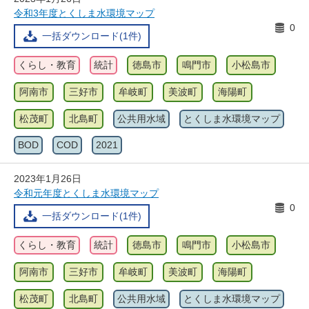
令和3年度とくしま水環境マップ
0
一括ダウンロード(1件)
くらし・教育
統計
徳島市
鳴門市
小松島市
阿南市
三好市
牟岐町
美波町
海陽町
松茂町
北島町
公共用水域
とくしま水環境マップ
BOD
COD
2021
2023年1月26日
令和元年度とくしま水環境マップ
0
一括ダウンロード(1件)
くらし・教育
統計
徳島市
鳴門市
小松島市
阿南市
三好市
牟岐町
美波町
海陽町
松茂町
北島町
公共用水域
とくしま水環境マップ