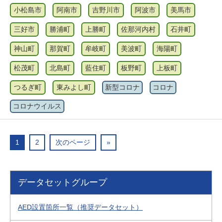
小松島市
阿南市
吉野川市
阿波市
美馬市
三好市
勝浦町
上勝町
佐那河内村
石井町
神山町
那賀町
牟岐町
美波町
海陽町
松茂町
北島町
藍住町
板野町
上板町
つるぎ町
東みよし町
新型コロナ
コロナ
コロナウイルス
1
2
次のページ
»
データセットグループ
AED設置箇所一覧（推奨データセット）