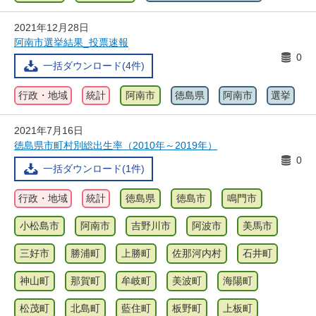
2021年12月28日
阿南市選挙結果_投票速報
0
一括ダウンロード(4件)
行政・地域
統計
阿南市
徳島県
阿南市
選挙
2021年7月16日
徳島県市町村別総出生率（2010年～2019年）
0
一括ダウンロード(1件)
行政・地域
統計
徳島県
徳島市
鳴門市
小松島市
阿南市
吉野川市
阿波市
美馬市
三好市
勝浦町
上勝町
佐那河内村
石井町
神山町
那賀町
牟岐町
美波町
海陽町
松茂町
北島町
藍住町
板野町
上板町