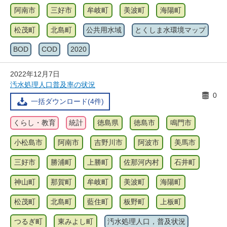
阿南市
三好市
牟岐町
美波町
海陽町
松茂町
北島町
公共用水域
とくしま水環境マップ
BOD
COD
2020
2022年12月7日
汚水処理人口普及率の状況
0
一括ダウンロード(4件)
くらし・教育
統計
徳島県
徳島市
鳴門市
小松島市
阿南市
吉野川市
阿波市
美馬市
三好市
勝浦町
上勝町
佐那河内村
石井町
神山町
那賀町
牟岐町
美波町
海陽町
松茂町
北島町
藍住町
板野町
上板町
つるぎ町
東みよし町
汚水処理人口，普及状況