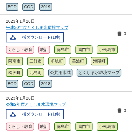
BOD
COD
2019
2023年1月26日
平成30年度とくしま水環境マップ
0
一括ダウンロード(1件)
くらし・教育
統計
徳島市
鳴門市
小松島市
阿南市
三好市
牟岐町
美波町
海陽町
松茂町
北島町
公共用水域
とくしま水環境マップ
BOD
COD
2018
2023年1月26日
令和2年度とくしま水環境マップ
0
一括ダウンロード(1件)
くらし・教育
統計
徳島市
鳴門市
小松島市