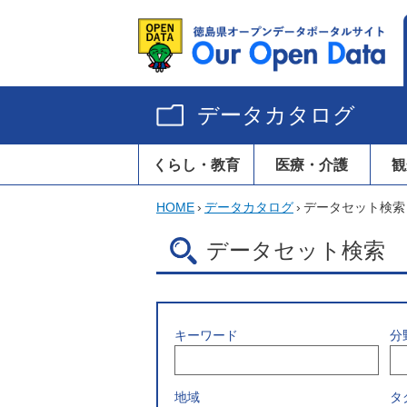
データカタログ
くらし・教育
医療・介護
観
HOME
›
データカタログ
›
データセット検索
データセット検索
キーワード
分
地域
タ