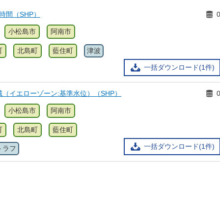
時間（SHP）
小松島市
阿南市
町
北島町
藍住町
津波
一括ダウンロード(1件)
（イエローゾーン:基準水位）（SHP）
小松島市
阿南市
町
北島町
藍住町
一括ダウンロード(1件)
トラフ