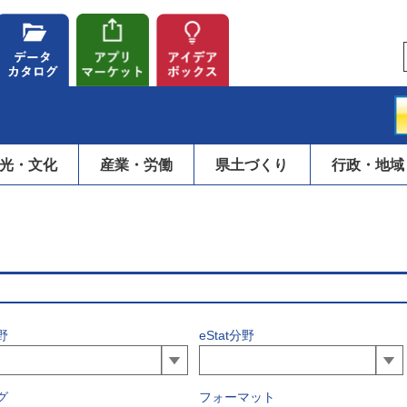
光・文化
産業・労働
県土づくり
行政・地域
野
eStat分野
グ
フォーマット