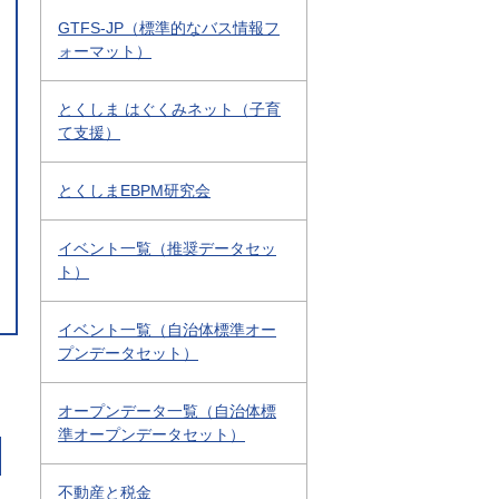
GTFS-JP（標準的なバス情報フ
ォーマット）
とくしま はぐくみネット（子育
て支援）
とくしまEBPM研究会
イベント一覧（推奨データセッ
ト）
イベント一覧（自治体標準オー
プンデータセット）
オープンデータ一覧（自治体標
準オープンデータセット）
不動産と税金