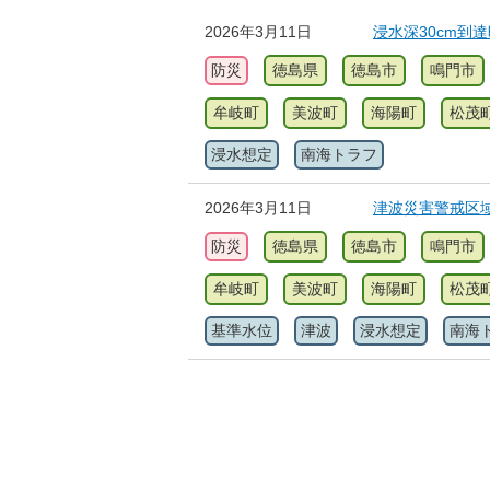
2026年3月11日
浸水深30cm到達
防災
徳島県
徳島市
鳴門市
牟岐町
美波町
海陽町
松茂
浸水想定
南海トラフ
2026年3月11日
津波災害警戒区域
防災
徳島県
徳島市
鳴門市
牟岐町
美波町
海陽町
松茂
基準水位
津波
浸水想定
南海