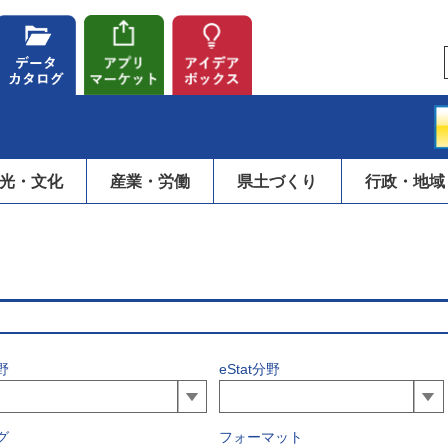
光・文化
産業・労働
県土づくり
行政・地域
野
eStat分野
グ
フォーマット