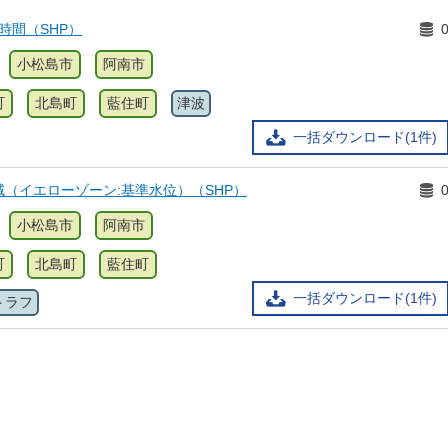
時間（SHP）
小松島市
阿南市
町
北島町
藍住町
津波
一括ダウンロード(1件)
（イエローゾーン:基準水位）（SHP）
小松島市
阿南市
町
北島町
藍住町
一括ダウンロード(1件)
トラフ