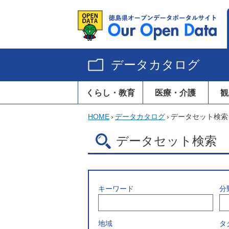
データカタログ
くらし・教育
医療・介護
観
HOME
›
データカタログ
›
データセット検索
データセット検索
キーワード
分
地域
タ