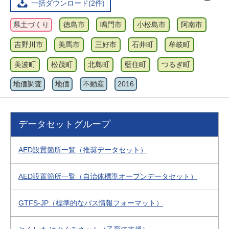
一括ダウンロード(2件)
県土づくり
徳島市
鳴門市
小松島市
阿南市
吉野川市
美馬市
三好市
石井町
牟岐町
美波町
松茂町
北島町
藍住町
つるぎ町
地価調査
地価
不動産
2016
データセットグループ
AED設置箇所一覧（推奨データセット）
AED設置箇所一覧（自治体標準オープンデータセット）
GTFS-JP（標準的なバス情報フォーマット）