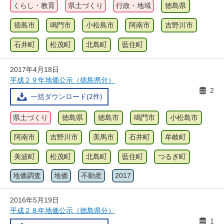
くらし・教育
県土づくり
行政・地域
徳島県
徳島市
鳴門市
小松島市
阿南市
吉野川市
石井町
松茂町
北島町
藍住町
2017年4月18日
平成２９年地価公示（徳島県分）
2
一括ダウンロード(2件)
県土づくり
徳島県
徳島市
鳴門市
小松島市
阿南市
吉野川市
美馬市
石井町
牟岐町
美波町
松茂町
北島町
藍住町
つるぎ町
地価調査
地価
不動産
2017
2016年5月19日
平成２８年地価公示（徳島県分）
1