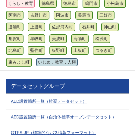
くらし・教育
徳島県
徳島市
鳴門市
小松島市
阿南市
吉野川市
阿波市
美馬市
三好市
勝浦町
上勝町
佐那河内村
石井町
神山町
那賀町
牟岐町
美波町
海陽町
松茂町
北島町
藍住町
板野町
上板町
つるぎ町
東みよし町
いじめ，教育，人権
データセットグループ
AED設置箇所一覧（推奨データセット）
AED設置箇所一覧（自治体標準オープンデータセット）
GTFS-JP（標準的なバス情報フォーマット）