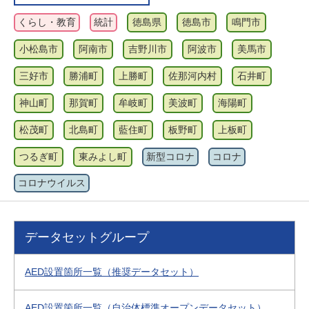
くらし・教育
統計
徳島県
徳島市
鳴門市
小松島市
阿南市
吉野川市
阿波市
美馬市
三好市
勝浦町
上勝町
佐那河内村
石井町
神山町
那賀町
牟岐町
美波町
海陽町
松茂町
北島町
藍住町
板野町
上板町
つるぎ町
東みよし町
新型コロナ
コロナ
コロナウイルス
データセットグループ
AED設置箇所一覧（推奨データセット）
AED設置箇所一覧（自治体標準オープンデータセット）