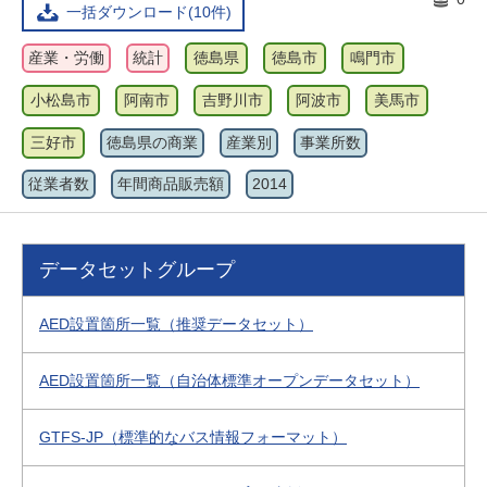
一括ダウンロード(10件)
産業・労働
統計
徳島県
徳島市
鳴門市
小松島市
阿南市
吉野川市
阿波市
美馬市
三好市
徳島県の商業
産業別
事業所数
従業者数
年間商品販売額
2014
データセットグループ
AED設置箇所一覧（推奨データセット）
AED設置箇所一覧（自治体標準オープンデータセット）
GTFS-JP（標準的なバス情報フォーマット）