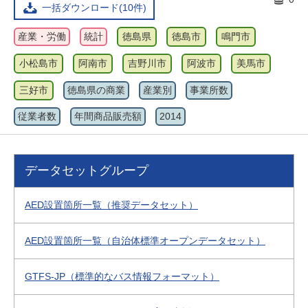
一括ダウンロード(10件)
産業・労働
統計
徳島県
徳島市
鳴門市
小松島市
阿南市
吉野川市
阿波市
美馬市
三好市
徳島県の商業
産業別
事業所数
従業者数
年間商品販売額
2014
データセットグループ
AED設置箇所一覧（推奨データセット）
AED設置箇所一覧（自治体標準オープンデータセット）
GTFS-JP（標準的なバス情報フォーマット）