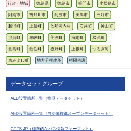
行政・地域
徳島県
徳島市
鳴門市
小松島市
阿南市
吉野川市
阿波市
美馬市
三好市
勝浦町
上勝町
佐那河内村
石井町
神山町
那賀町
牟岐町
美波町
海陽町
松茂町
北島町
藍住町
板野町
上板町
つるぎ町
東みよし町
地方分権改革
権限移譲
データセットグループ
AED設置箇所一覧（推奨データセット）
AED設置箇所一覧（自治体標準オープンデータセット）
GTFS-JP（標準的なバス情報フォーマット）